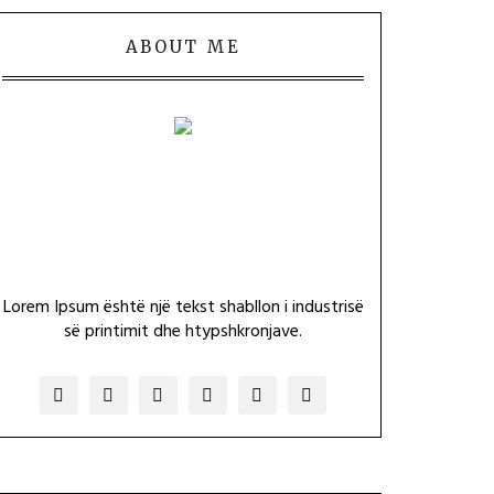
ABOUT ME
Lorem Ipsum është një tekst shabllon i industrisë
së printimit dhe htypshkronjave.