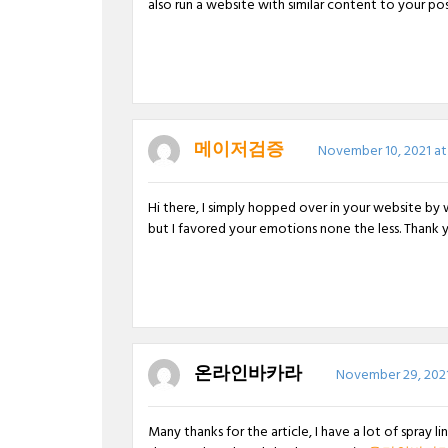
also run a website with similar content to your pos
메이저검증
November 10, 2021 at 
Hi there, I simply hopped over in your website by
but I favored your emotions none the less. Thank
온라인바카라
November 29, 2021
Many thanks for the article, I have a lot of spray