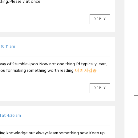
ting. Please visit once
REPLY
10:11 am
 way of StumbleUpon. Now not one thing I’d typically learn,
 you for making something worth reading.
메이저검증
REPLY
 at 4:36 am
 lining knowledge but always learn something new. Keep up