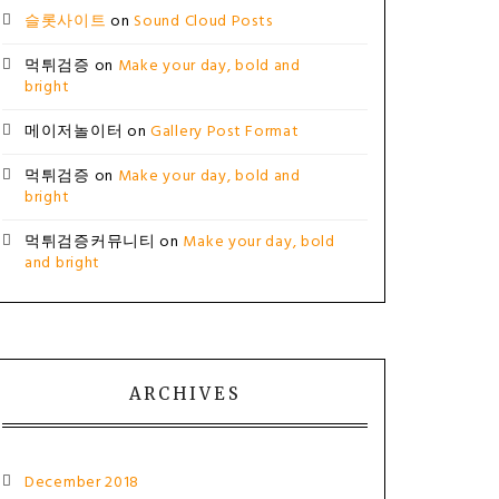
슬롯사이트
on
Sound Cloud Posts
먹튀검증
on
Make your day, bold and
bright
메이저놀이터
on
Gallery Post Format
먹튀검증
on
Make your day, bold and
bright
먹튀검증커뮤니티
on
Make your day, bold
and bright
ARCHIVES
December 2018