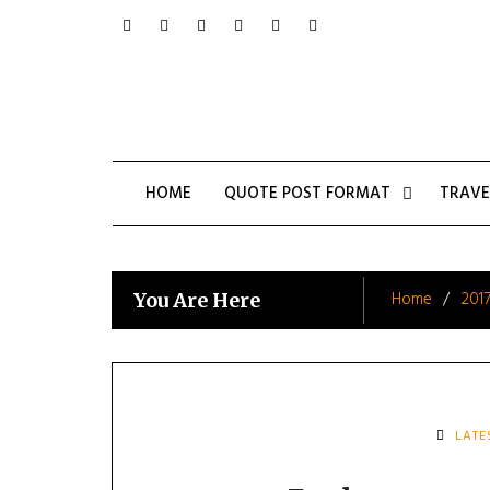
Skip
to
content
HOME
QUOTE POST FORMAT
TRAVE
Home
201
You Are Here
LATE