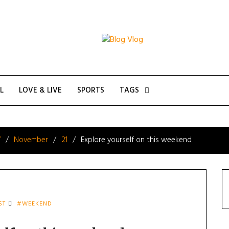
L
LOVE & LIVE
SPORTS
TAGS
7
November
21
Explore yourself on this weekend
ST
#WEEKEND