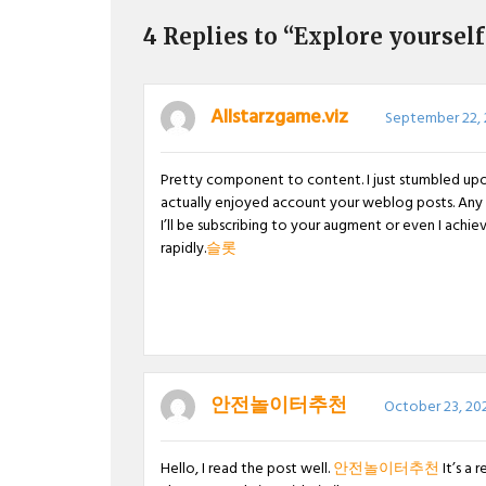
4 Replies to “Explore yoursel
Allstarzgame.viz
September 22, 
Pretty component to content. I just stumbled upon 
actually enjoyed account your weblog posts. Any
I’ll be subscribing to your augment or even I achi
rapidly.
슬롯
안전놀이터추천
October 23, 202
Hello, I read the post well.
안전놀이터추천
It’s a 