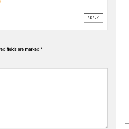
라
REPLY
red fields are marked
*