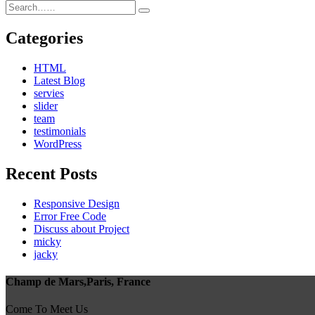
Categories
HTML
Latest Blog
servies
slider
team
testimonials
WordPress
Recent Posts
Responsive Design
Error Free Code
Discuss about Project
micky
jacky
Champ de Mars,Paris, France
Come To Meet Us