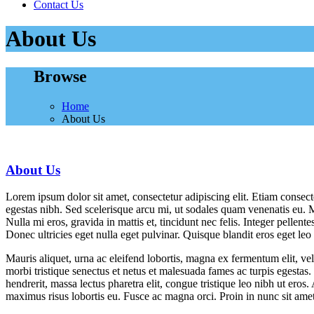
Contact Us
About Us
Browse
Home
About Us
About Us
Lorem ipsum dolor sit amet, consectetur adipiscing elit. Etiam consecte
egestas nibh. Sed scelerisque arcu mi, ut sodales quam venenatis eu. M
Nulla mi eros, gravida in mattis et, tincidunt nec felis. Integer pellen
Donec ultricies eget nulla eget pulvinar. Quisque blandit eros eget le
Mauris aliquet, urna ac eleifend lobortis, magna ex fermentum elit, vel l
morbi tristique senectus et netus et malesuada fames ac turpis egesta
hendrerit, massa lectus pharetra elit, congue tristique leo nibh ut eros.
maximus risus lobortis eu. Fusce ac magna orci. Proin in nunc sit amet