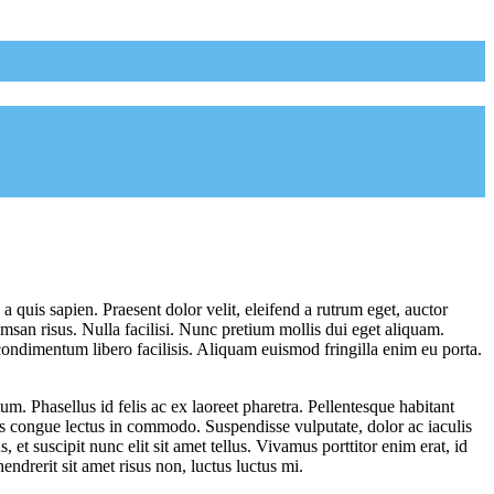
a quis sapien. Praesent dolor velit, eleifend a rutrum eget, auctor
msan risus. Nulla facilisi. Nunc pretium mollis dui eget aliquam.
at condimentum libero facilisis. Aliquam euismod fringilla enim eu porta.
tum. Phasellus id felis ac ex laoreet pharetra. Pellentesque habitant
es congue lectus in commodo. Suspendisse vulputate, dolor ac iaculis
, et suscipit nunc elit sit amet tellus. Vivamus porttitor enim erat, id
drerit sit amet risus non, luctus luctus mi.