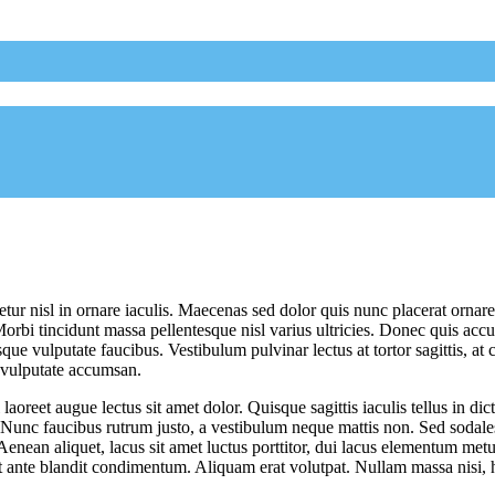
tur nisl in ornare iaculis. Maecenas sed dolor quis nunc placerat ornare 
orbi tincidunt massa pellentesque nisl varius ultricies. Donec quis accu
tesque vulputate faucibus. Vestibulum pulvinar lectus at tortor sagittis, 
o vulputate accumsan.
aoreet augue lectus sit amet dolor. Quisque sagittis iaculis tellus in dic
s. Nunc faucibus rutrum justo, a vestibulum neque mattis non. Sed sodal
 Aenean aliquet, lacus sit amet luctus porttitor, dui lacus elementum metus
 ante blandit condimentum. Aliquam erat volutpat. Nullam massa nisi, hen