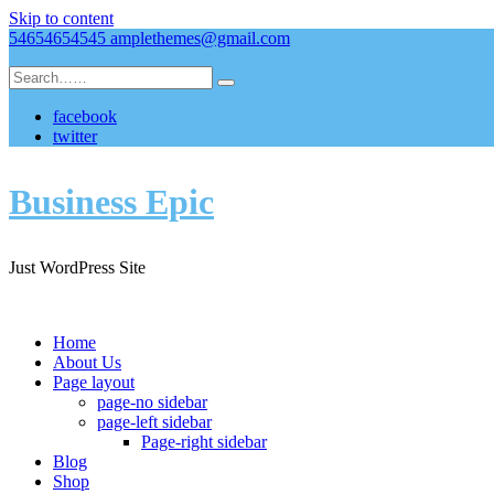
Skip to content
54654654545
amplethemes@gmail.com
facebook
twitter
Business Epic
Just WordPress Site
Home
About Us
Page layout
page-no sidebar
page-left sidebar
Page-right sidebar
Blog
Shop