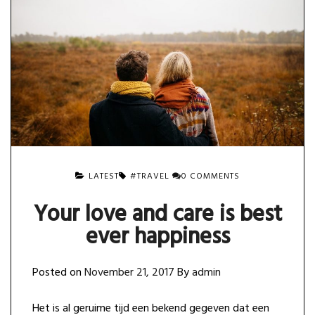
ON
LATEST
#TRAVEL
0 COMMENTS
YOUR
LOVE
Your love and care is best
AND
CARE
ever happiness
IS
BEST
EVER
Posted on
November 21, 2017
By
admin
HAPPINESS
Het is al geruime tijd een bekend gegeven dat een