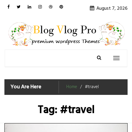
Skip
August 7, 2026
to
content
Toggle
navigation
You Are Here
Home
#travel
Tag:
#travel