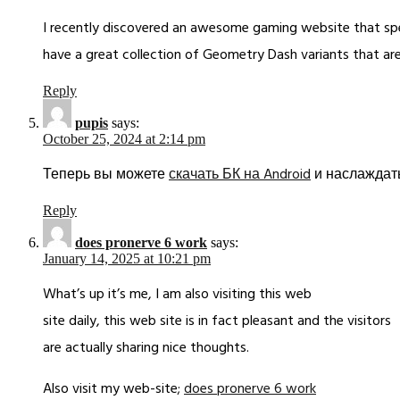
I recently discovered an awesome gaming website that spec
have a great collection of Geometry Dash variants that are 
Reply
pupis
says:
October 25, 2024 at 2:14 pm
Теперь вы можете
скачать БК на Android
и наслаждат
Reply
does pronerve 6 work
says:
January 14, 2025 at 10:21 pm
What’s up it’s me, I am also visiting this web
site daily, this web site is in fact pleasant and the visitors
are actually sharing nice thoughts.
Also visit my web-site;
does pronerve 6 work