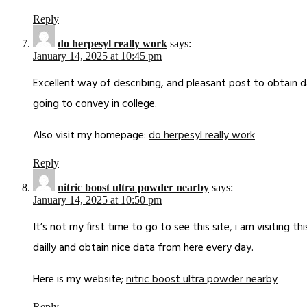
Reply
do herpesyl really work
says:
January 14, 2025 at 10:45 pm
Excellent way of describing, and pleasant post to obtain 
going to convey in college.
Also visit my homepage:
do herpesyl really work
Reply
nitric boost ultra powder nearby
says:
January 14, 2025 at 10:50 pm
It’s not my first time to go to see this site, i am visiting t
dailly and obtain nice data from here every day.
Here is my website;
nitric boost ultra powder nearby
Reply