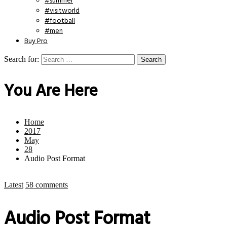
#summer
#visitworld
#football
#men
Buy Pro
Search for:
You Are Here
Home
2017
May
28
Audio Post Format
Latest
58 comments
Audio Post Format