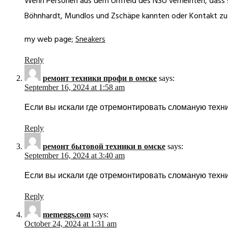
Wenn Personen aus dem Umfeld des NSU verneinten, dass 
Böhnhardt, Mundlos und Zschäpe kannten oder Kontakt zu 
my web page;
Sneakers
Reply
ремонт техники профи в омске
says:
September 16, 2024 at 1:58 am
Если вы искали где отремонтировать сломаную техн
Reply
ремонт бытовой техники в омске
says:
September 16, 2024 at 3:40 am
Если вы искали где отремонтировать сломаную техн
Reply
memeggs.com
says:
October 24, 2024 at 1:31 am