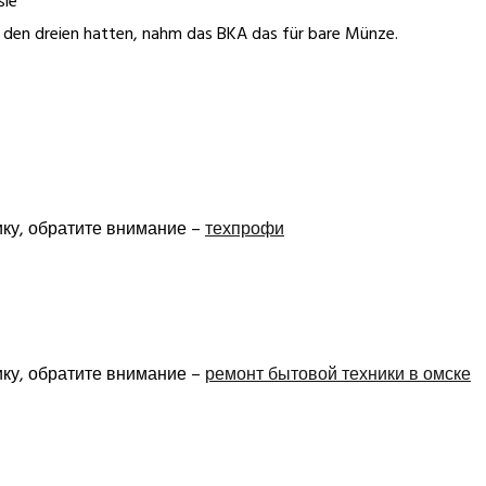
sie
den dreien hatten, nahm das BKA das für bare Münze.
ику, обратите внимание –
техпрофи
ику, обратите внимание –
ремонт бытовой техники в омске