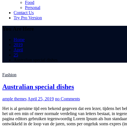
Food
Personal
Contact Us
Try Pro Version
You Are Here
Home
2019
April
25
Australian special dishes
Fashion
Australian special dishes
ample themes
April 25, 2019
no Comments
Het is al geruime tijd een bekend gegeven dat een lezer, tijdens het 
het uit een min of meer normale verdeling van letters bestaat, in tege
pagina editors gebruiken tegenwoordig Lorem Ipsum als hun standaard
ontwikkeld in de loop van de jaren, soms per ongeluk soms expres (i