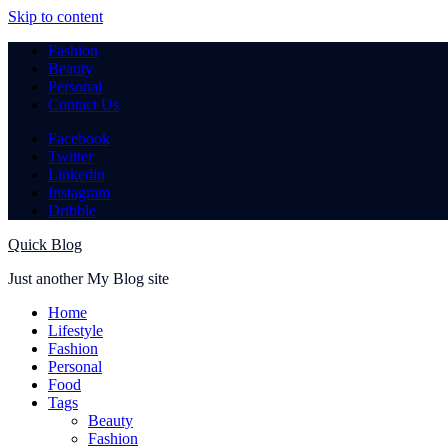
Skip to content
Fashion
Beauty
Personal
Contact Us
Facebook
Twitter
Linkedin
Instagram
Dribble
Quick Blog
Just another My Blog site
Home
Lifestyle
Fashion
Personal
Food
Tags
Beauty
Fashion