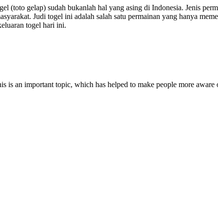
el (toto gelap) sudah bukanlah hal yang asing di Indonesia. Jenis perm
masyarakat. Judi togel ini adalah salah satu permainan yang hanya m
luaran togel hari ini.
his is an important topic, which has helped to make people more aware o