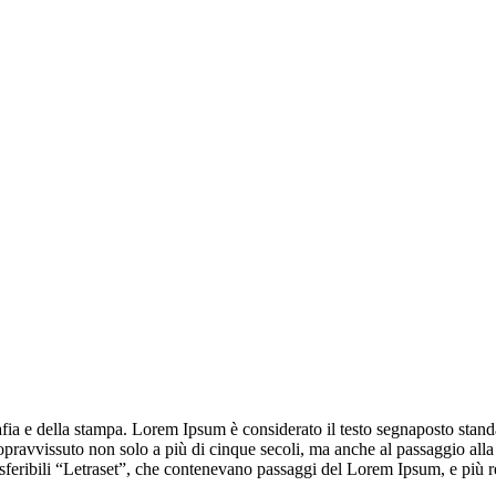
grafia e della stampa. Lorem Ipsum è considerato il testo segnaposto st
 sopravvissuto non solo a più di cinque secoli, ma anche al passaggio al
ri trasferibili “Letraset”, che contenevano passaggi del Lorem Ipsum, e