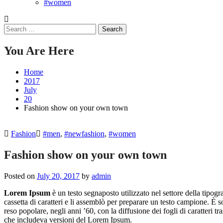
#women
Search
for:
You Are Here
Home
2017
July
20
Fashion show on your own town
Fashion
#men
,
#newfashion
,
#women
Fashion show on your own town
Posted on
July 20, 2017
by
admin
Lorem Ipsum
è un testo segnaposto utilizzato nel settore della tipo
cassetta di caratteri e li assemblò per preparare un testo campione. È
reso popolare, negli anni ’60, con la diffusione dei fogli di caratte
che includeva versioni del Lorem Ipsum.