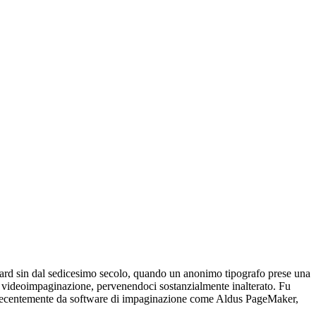
andard sin dal sedicesimo secolo, quando un anonimo tipografo prese una
la videoimpaginazione, pervenendoci sostanzialmente inalterato. Fu
 più recentemente da software di impaginazione come Aldus PageMaker,