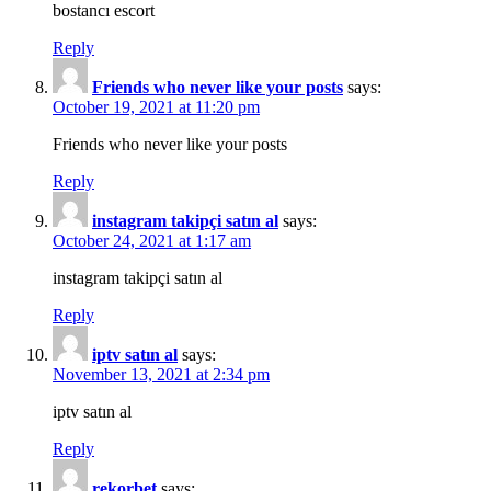
bostancı escort
Reply
Friends who never like your posts
says:
October 19, 2021 at 11:20 pm
Friends who never like your posts
Reply
instagram takipçi satın al
says:
October 24, 2021 at 1:17 am
instagram takipçi satın al
Reply
iptv satın al
says:
November 13, 2021 at 2:34 pm
iptv satın al
Reply
rekorbet
says: