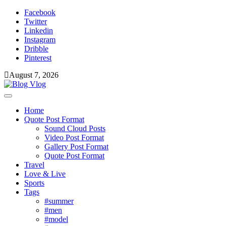
Skip
Facebook
to
Twitter
content
Linkedin
Instagram
Dribble
Pinterest
August 7, 2026
Toggle
navigation
Home
Quote Post Format
Sound Cloud Posts
Video Post Format
Gallery Post Format
Quote Post Format
Travel
Love & Live
Sports
Tags
#summer
#men
#model